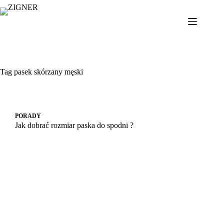
Przejdź
do
treści
Tag
pasek skórzany męski
PORADY
Jak dobrać rozmiar paska do spodni ?