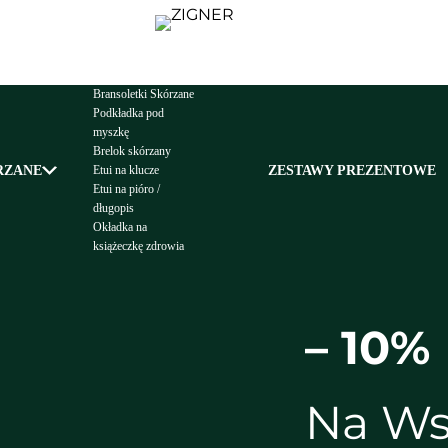
Bransoletki Skórzane
Podkładka pod
myszkę
Brelok skórzany
RZANE
ZESTAWY PREZENTOWE
Etui na klucze
Etui na pióro /
długopis
Okładka na
książeczkę zdrowia
– 10%
Na Ws