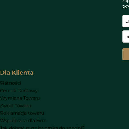
Zap
dow
Dla Klienta
Płatności
Cennik Dostawy
Wymiana Towaru
Zwrot Towaru
Reklamacja towaru
Współpraca dla Firm
Jak dobrać rozmiar paska do spodni?