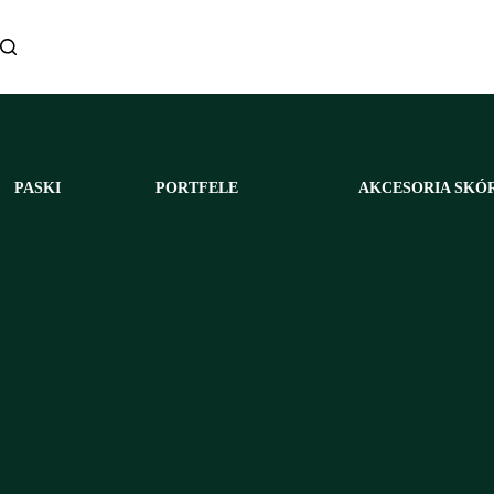
Przejdź
do
treści
PASKI
PORTFELE
AKCESORIA SKÓ