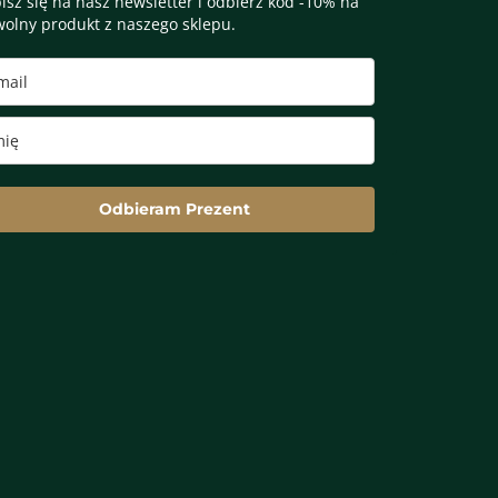
isz się na nasz newsletter i odbierz kod -10% na
olny produkt z naszego sklepu.
Odbieram Prezent