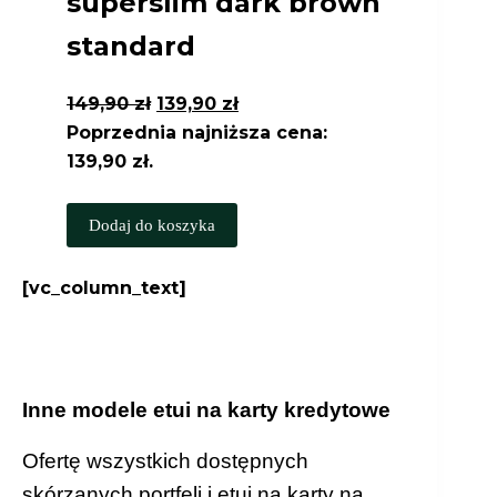
superslim dark brown
standard
Pierwotna
Aktualna
149,90
zł
139,90
zł
cena
cena
Poprzednia najniższa cena:
wynosiła:
wynosi:
139,90
zł
.
149,90 zł.
139,90 zł.
Dodaj do koszyka
[vc_column_text]
Inne modele etui na karty kredytowe
Ofertę wszystkich dostępnych
skórzanych portfeli i etui na karty na