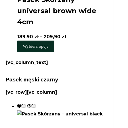
universal brown wide
4cm
Zakres
189,90
zł
–
209,90
zł
Ten
cen:
Wybierz opcje
produkt
od
ma
189,90 zł
[vc_column_text]
wiele
do
wariantów.
209,90 zł
Pasek męski czarny
Opcje
można
[vc_row][vc_column]
wybrać
na
stronie
produktu