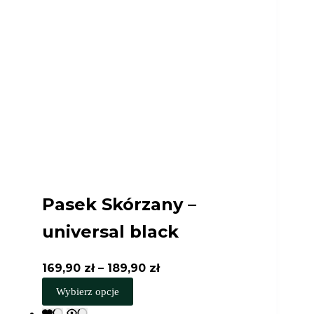
Pasek Skórzany –
universal black
Zakres
169,90
zł
–
189,90
zł
Ten
cen:
Wybierz opcje
produkt
od