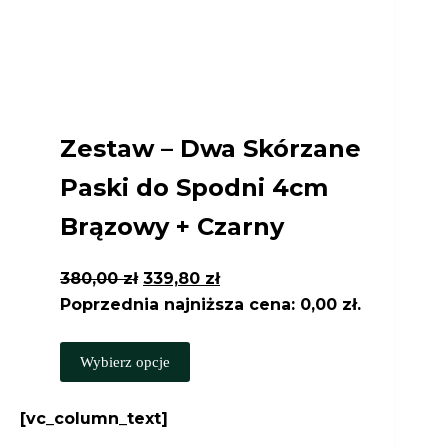
Zestaw – Dwa Skórzane
Paski do Spodni 4cm
Brązowy + Czarny
Pierwotna
Aktualna
380,00
zł
339,80
zł
cena
cena
Poprzednia najniższa cena:
0,00
zł
.
wynosiła:
wynosi:
Ten
380,00 zł.
339,80 zł.
Wybierz opcje
produkt
ma
[vc_column_text]
wiele