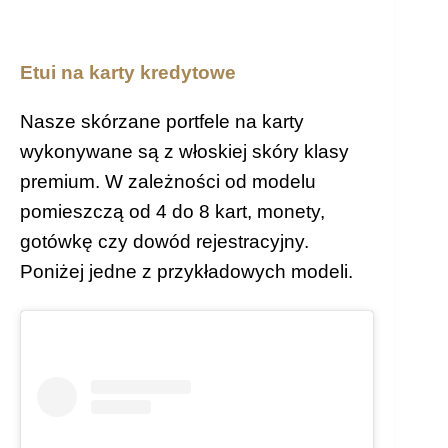
wariantów.
Opcje
można
Etui na karty kredytowe
wybrać
na
Nasze skórzane portfele na karty
stronie
wykonywane są z włoskiej skóry klasy
produktu
premium. W zależności od modelu
pomieszczą od 4 do 8 kart, monety,
gotówkę czy dowód rejestracyjny.
Poniżej jedne z przykładowych modeli.