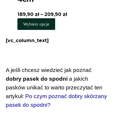
Zakres
189,90
zł
–
209,90
zł
Ten
cen:
Wybierz opcje
produkt
od
ma
189,90 zł
[vc_column_text]
wiele
do
wariantów.
209,90 zł
Opcje
można
A jeśli chcesz wiedzieć jak poznać
wybrać
dobry pasek do spodni
a jakich
na
pasków unikać to warto przeczytać ten
stronie
artykuł:
Po czym poznać dobry skórzany
produktu
pasek do spodni?