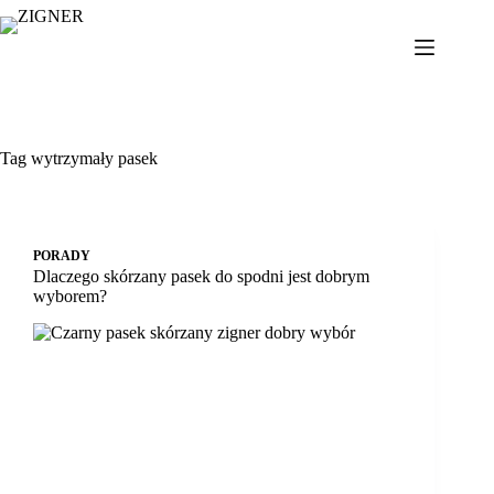
Przejdź
do
treści
Tag
wytrzymały pasek
PORADY
Dlaczego skórzany pasek do spodni jest dobrym
wyborem?