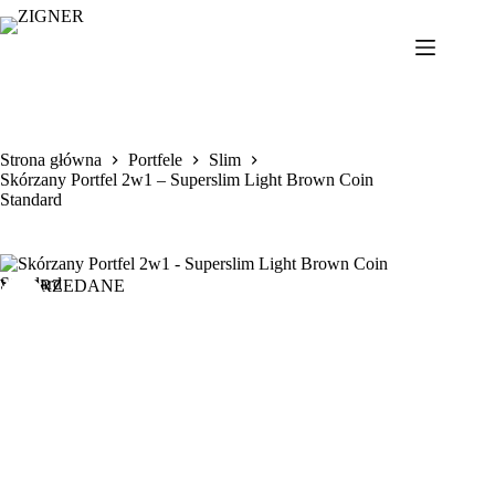
Przejdź
do
treści
Strona główna
Portfele
Slim
Skórzany Portfel 2w1 – Superslim Light Brown Coin
Standard
WYPRZEDANE