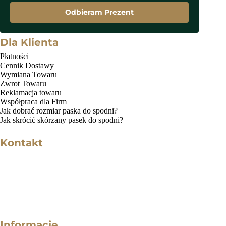
Odbieram Prezent
Dla Klienta
Płatności
Cennik Dostawy
Wymiana Towaru
Zwrot Towaru
Reklamacja towaru
Współpraca dla Firm
Jak dobrać rozmiar paska do spodni?
Jak skrócić skórzany pasek do spodni?
Kontakt
Godziny Otwarcia
Poniedziałek - Piątek: 9 - 17
Email
kontakt@zigner.pl
Telefon
+48 500-694-695
Informacje