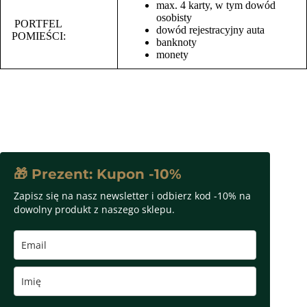
max. 4 karty, w tym dowód
osobisty
PORTFEL
dowód rejestracyjny auta
POMIEŚCI:
banknoty
monety
🎁 Prezent: Kupon -10%
Zapisz się na nasz newsletter i odbierz kod -10% na
dowolny produkt z naszego sklepu.