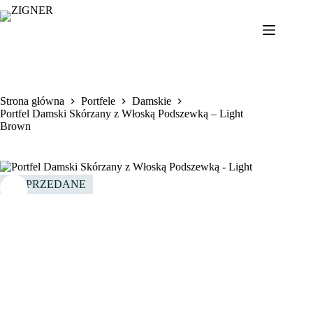
Przejdź
do
treści
Strona główna
Portfele
Damskie
Portfel Damski Skórzany z Włoską Podszewką – Light
Brown
WYPRZEDANE