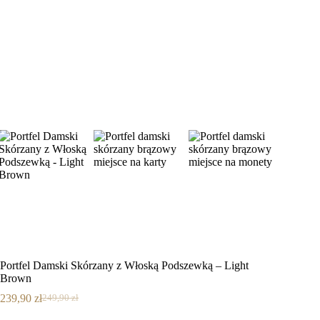
Portfel Damski Skórzany z Włoską Podszewką – Light
Brown
239,90
zł
249,90
zł
Pierwotna
Aktualna
cena
cena