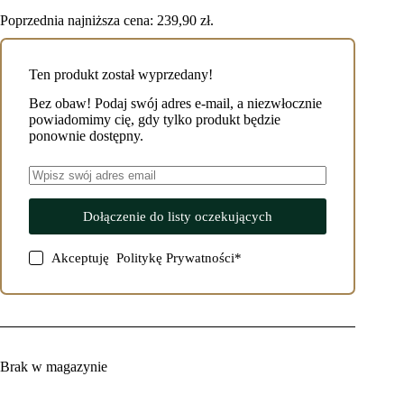
wynosiła:
wynosi:
Poprzednia najniższa cena:
239,90
zł
.
249,90 zł.
239,90 zł.
Ten produkt został wyprzedany!
Bez obaw! Podaj swój adres e-mail, a niezwłocznie
powiadomimy cię, gdy tylko produkt będzie
ponownie dostępny.
Dołączenie do listy oczekujących
Akceptuję
Politykę Prywatności
*
Brak w magazynie