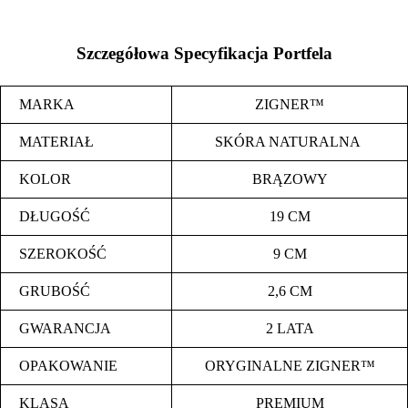
Szczegółowa Specyfikacja Portfela
MARKA
ZIGNER™
MATERIAŁ
SKÓRA NATURALNA
KOLOR
BRĄZOWY
DŁUGOŚĆ
19 CM
SZEROKOŚĆ
9 CM
GRUBOŚĆ
2,6 CM
GWARANCJA
2 LATA
OPAKOWANIE
ORYGINALNE ZIGNER™
KLASA
PREMIUM