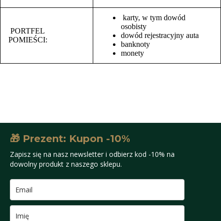
karty, w tym dowód
osobisty
PORTFEL
dowód rejestracyjny auta
POMIEŚCI:
banknoty
monety
🎁 Prezent: Kupon -10%
Zapisz się na nasz newsletter i odbierz kod -10% na
dowolny produkt z naszego sklepu.