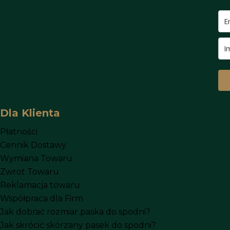
Dla Klienta
Płatności
Cennik Dostawy
Wymiana Towaru
Zwrot Towaru
Reklamacja towaru
Współpraca dla Firm
Jak dobrać rozmiar paska do spodni?
Jak skrócić skórzany pasek do spodni?