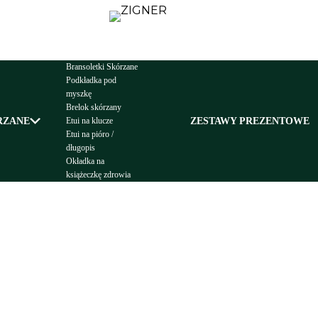
Bransoletki Skórzane
Podkładka pod
myszkę
Brelok skórzany
RZANE
ZESTAWY PREZENTOWE
Etui na klucze
Etui na pióro /
długopis
Okładka na
książeczkę zdrowia