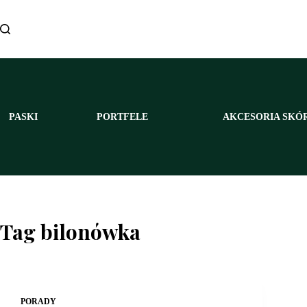
Przejdź
do
treści
PASKI
PORTFELE
AKCESORIA SKÓ
Tag
bilonówka
PORADY