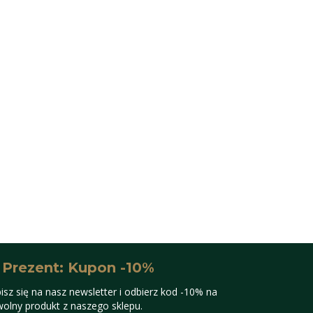
 Prezent: Kupon -10%
isz się na nasz newsletter i odbierz kod -10% na
olny produkt z naszego sklepu.