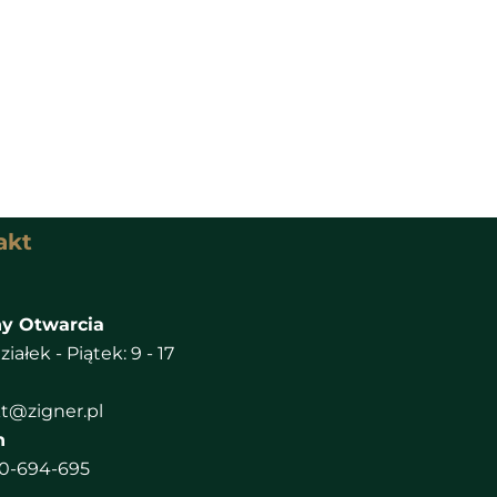
akt
y Otwarcia
iałek - Piątek: 9 - 17
t@zigner.pl
n
0-694-695