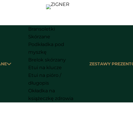
Bransoletki
Skórzane
Podkładka pod
myszkę
Brelok skórzany
ANE
ZESTAWY PREZEN
Etui na klucze
Etui na pióro /
długopis
Okładka na
książeczkę zdrowia