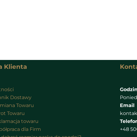
a Klienta
Kont
tności
Godzin
nik Dostawy
Poniedz
miana Towaru
Email
ot Towaru
kontak
lamacja towaru
Telefo
ółpraca dla Firm
+48 50