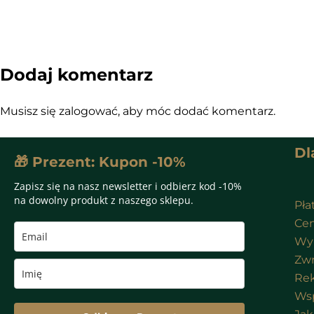
Dodaj komentarz
Musisz się
zalogować
, aby móc dodać komentarz.
Dl
🎁 Prezent: Kupon -10%
Zapisz się na nasz newsletter i odbierz kod -10%
na dowolny produkt z naszego sklepu.
Pła
Cen
Wy
Zwr
Rek
Wsp