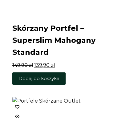
Skórzany Portfel –
Superslim Mahogany
Standard
Pierwotna
Aktualna
149,90
zł
139,90
zł
cena
cena
Dodaj do koszyka
wynosiła:
wynosi:
149,90 zł.
139,90 zł.