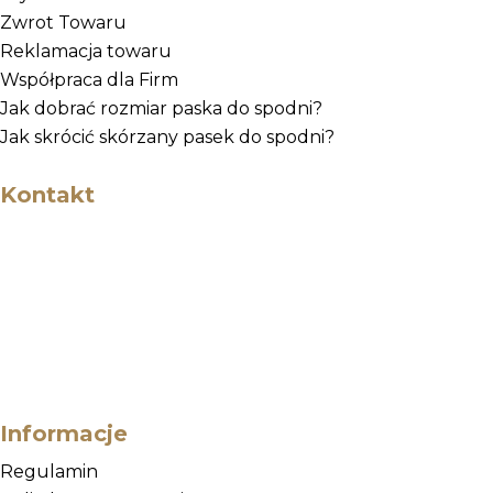
Zwrot Towaru
Reklamacja towaru
Współpraca dla Firm
Jak dobrać rozmiar paska do spodni?
Jak skrócić skórzany pasek do spodni?
Kontakt
Godziny Otwarcia
Poniedziałek - Piątek: 9 - 17
Email
kontakt@zigner.pl
Telefon
+48 500-694-695
Informacje
Regulamin