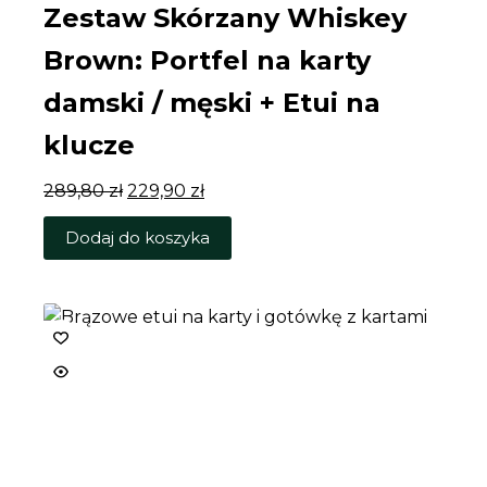
Zestaw Skórzany Whiskey
Brown: Portfel na karty
damski / męski + Etui na
klucze
Pierwotna
Aktualna
289,80
zł
229,90
zł
cena
cena
Dodaj do koszyka
wynosiła:
wynosi:
289,80 zł.
229,90 zł.