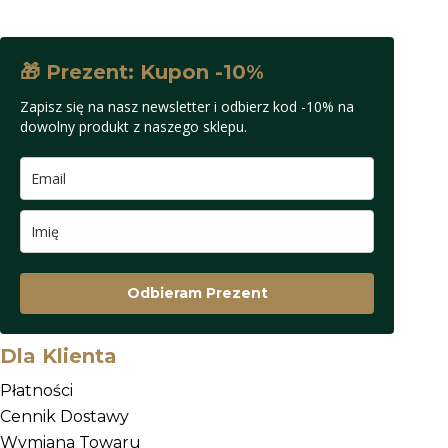
Opcje
można
wybrać
🎁 Prezent: Kupon -10%
na
Zapisz się na nasz newsletter i odbierz kod -10% na
stronie
dowolny produkt z naszego sklepu.
produktu
Odbieram Prezent
Dla Klienta
Płatności
Cennik Dostawy
Wymiana Towaru