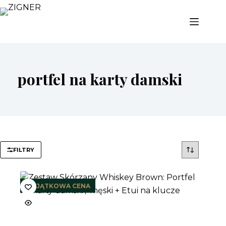
Przejdź
do
treści
portfel na karty damski
FILTRY
WYJĄTKOWA CENA