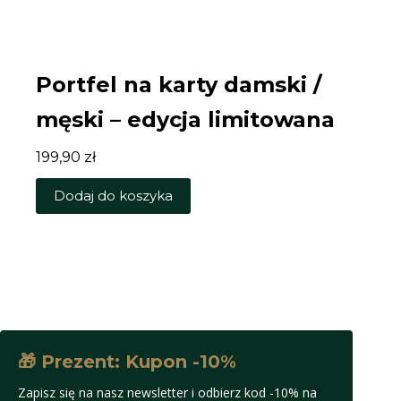
Portfel na karty damski /
męski – edycja limitowana
199,90
zł
Dodaj do koszyka
🎁 Prezent: Kupon -10%
Zapisz się na nasz newsletter i odbierz kod -10% na