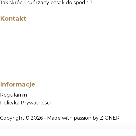
Jak skrócić skórzany pasek do spodni?
Kontakt
Godziny Otwarcia
Poniedziałek - Piątek: 9 - 17
Email
kontakt@zigner.pl
Telefon
+48 500-694-695
Informacje
Regulamin
Polityka Prywatności
Copyright © 2026 - Made with passion by ZIGNER