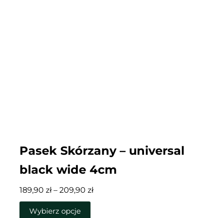
Pasek Skórzany – universal
black wide 4cm
Zakres
189,90
zł
–
209,90
zł
cen:
Ten
Wybierz opcje
od