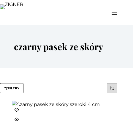
Przejdź
do
treści
czarny pasek ze skóry
FILTRY