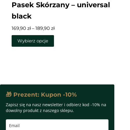
Pasek Skórzany – universal
black
Zakres
169,90
zł
–
189,90
zł
cen:
Ten
Wybierz opcje
od
produkt
169,90 zł
ma
do
wiele
189,90 zł
wariantów.
Opcje
można
wybrać
🎁 Prezent: Kupon -10%
na
Zapisz się na nasz newsletter i odbierz kod -10% na
stronie
dowolny produkt z naszego sklepu.
produktu