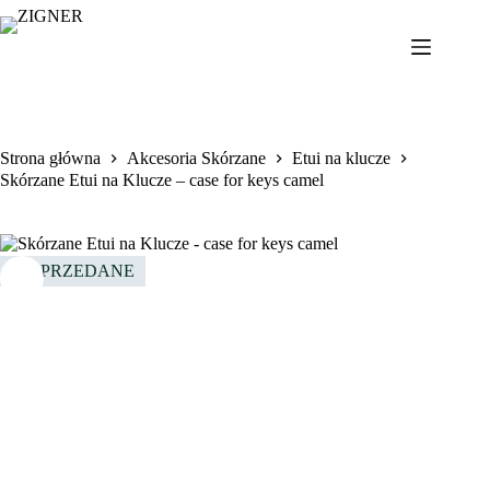
Przejdź
do
treści
Strona główna
Akcesoria Skórzane
Etui na klucze
Skórzane Etui na Klucze – case for keys camel
WYPRZEDANE