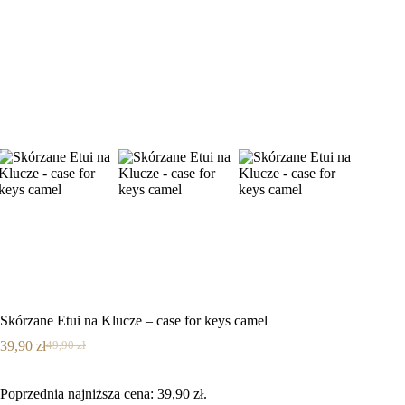
Skórzane Etui na Klucze – case for keys camel
39,90
zł
49,90
zł
Pierwotna
Aktualna
cena
cena
wynosiła:
wynosi:
Poprzednia najniższa cena:
39,90
zł
.
49,90 zł.
39,90 zł.